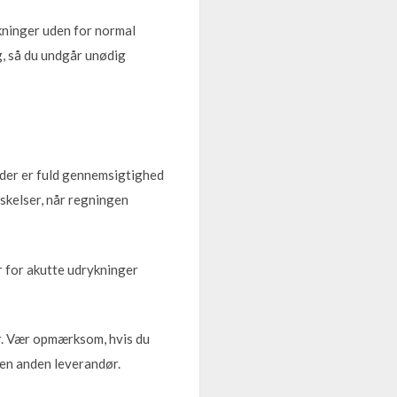
ykninger uden for normal
g, så du undgår unødig
t der er fuld gennemsigtighed
skelser, når regningen
er for akutte udrykninger
r. Vær opmærksom, hvis du
 en anden leverandør.